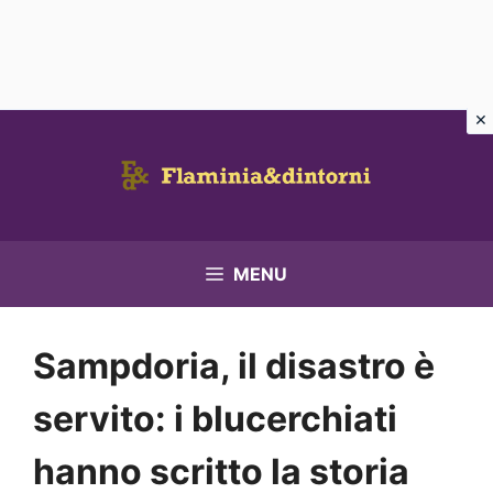
Vai
al
contenuto
MENU
Sampdoria, il disastro è
servito: i blucerchiati
hanno scritto la storia